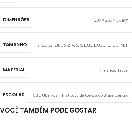
DIMENSÕES
200 × 250 × 50 mm
TAMANHO
1
,
10
,
12
,
14
,
16
,
2
,
4
,
6
,
8
,
EXG
,
EXGG
,
G
,
GG
,
M
,
P
MATERIAL
Helanca
,
Tactel
ESCOLAS
ICBC Uberaba – Instituto de Cegos do Brasil Central
VOCÊ TAMBÉM PODE GOSTAR