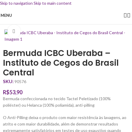
Skip to navigation
Skip to main content
MENU
Início
/
Uniforme Escolar
/
Bermuda
Clique para ampliar
Bermuda ICBC Uberaba –
Instituto de Cegos do Brasil
Central
SKU:
90576
R$
53,90
Bermuda confeccionada no tecido Tactel Peletizado (100%
poliéster) ou Helanca (100% poliamida), anti-pilling
O Anti-Pilling deixa o produto com maior resistência às lavagens, ao
atrito e com maior durabilidade, além de demonstrar resultados
extremamente satisfatórios em testes de uso exaustivo quando