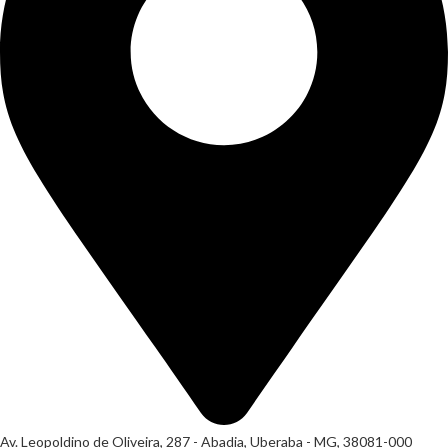
Av. Leopoldino de Oliveira, 287 - Abadia, Uberaba - MG, 38081-000