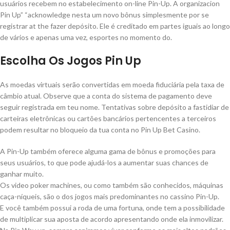
usuários recebem no estabelecimento on-line Pin-Up. A organizacion
Pin Up” “acknowledge nesta um novo bônus simplesmente por se
registrar at the fazer depósito. Ele é creditado em partes iguais ao longo
de vários e apenas uma vez, esportes no momento do.
Escolha Os Jogos Pin Up
As moedas virtuais serão convertidas em moeda fiduciária pela taxa de
câmbio atual. Observe que a conta do sistema de pagamento deve
seguir registrada em teu nome. Tentativas sobre depósito a fastidiar de
carteiras eletrônicas ou cartões bancários pertencentes a terceiros
podem resultar no bloqueio da tua conta no Pin Up Bet Casino.
A Pin-Up também oferece alguma gama de bônus e promoções para
seus usuários, to que pode ajudá-los a aumentar suas chances de
ganhar muito.
Os video poker machines, ou como também são conhecidos, máquinas
caça-níqueis, são o dos jogos mais predominantes no cassino Pin-Up.
E você também possui a roda de uma fortuna, onde tem a possibilidade
de multiplicar sua aposta de acordo apresentando onde ela inmovilizar.