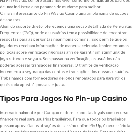
Na Pin Way up, sempre aspiramos viver conforme os mais altos padrões
de uma indústria e no paramos de mudarse para melhor.
O mais interessante do Pin Way up Casino uma ampla gama de opções
de apostas.
Além do suporte direto, oferecemos uma seção detalhada de Perguntas
Frequentes (FAQ), onde os usuários tem a possibilidade de encontrar
respostas para as perguntas néanmoins comuns. Isso permite que os
jogadores recebam informações de manera acelerada. Implementamos
políticas sobre verificação rigorosas afin de garantir um stimmung de
jogo rotundo e seguro. Sem passar na verificação, os usuários não
poderão acessar transações financeiras. O trâmite de verificação
incrementa a segurança das contas e transações dos nossos usuários.
Trabalhamos com fornecedores de jogos renomados para garantir os
quais cada aposta” “possa ser justa.
Tipos Para Jogos No Pin-up Casino
internacionalmente por Curaçao e oferece apostas legais com recurso
financeiro real para usuários brasileiros. Para que todos os brasileiros
possam aproveitar as atrações do cassino online Pin Up, é necessário la
cual os usuários tenham pelo menos 18 anos de idade. Este requisito