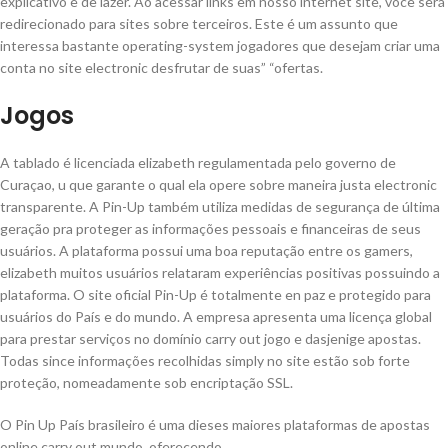
explicativo e de lazer. Ao acessar links em nosso internet site, você será
redirecionado para sites sobre terceiros. Este é um assunto que
interessa bastante operating-system jogadores que desejam criar uma
conta no site electronic desfrutar de suas” “ofertas.
Jogos
A tablado é licenciada elizabeth regulamentada pelo governo de
Curaçao, u que garante o qual ela opere sobre maneira justa electronic
transparente. A Pin-Up também utiliza medidas de segurança de última
geração pra proteger as informações pessoais e financeiras de seus
usuários. A plataforma possui uma boa reputação entre os gamers,
elizabeth muitos usuários relataram experiências positivas possuindo a
plataforma. O site oficial Pin-Up é totalmente en paz e protegido para
usuários do País e do mundo. A empresa apresenta uma licença global
para prestar serviços no domínio carry out jogo e dasjenige apostas.
Todas since informações recolhidas simply no site estão sob forte
proteção, nomeadamente sob encriptação SSL.
O Pin Up País brasileiro é uma dieses maiores plataformas de apostas
online carry out mundo, oferecendo