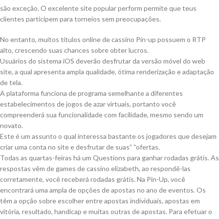
são exceção. O excelente site popular perform permite que teus
clientes participem para torneios sem preocupações.
No entanto, muitos títulos online de cassino Pin-up possuem o RTP
alto, crescendo suas chances sobre obter lucros.
Usuários do sistema iOS deverão desfrutar da versão móvel do web
site, a qual apresenta ampla qualidade, ótima renderização e adaptação
de tela.
A plataforma funciona de programa semelhante a diferentes
estabelecimentos de jogos de azar virtuais, portanto você
compreenderá sua funcionalidade com facilidade, mesmo sendo um
novato.
Este é um assunto o qual interessa bastante os jogadores que desejam
criar uma conta no site e desfrutar de suas” “ofertas.
Todas as quartas-feiras há um Questions para ganhar rodadas grátis. As
respostas vêm de games de cassino elizabeth, ao respondê-las
corretamente, você receberá rodadas grátis. Na Pin-Up, você
encontrará uma ampla de opções de apostas no ano de eventos. Os
têm a opção sobre escolher entre apostas individuais, apostas em
vitória, resultado, handicap e muitas outras de apostas. Para efetuar o