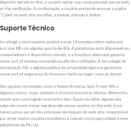
depósito em um on-line, o usuário opinar sua conta pessoal, passar pelo
at the verificação. A confirmação, o usuário pretende acessar a página
“Caixa” no web site, escolher, a moeda, efetuar e definir.
Suporte Técnico
Ao atingir o nível máximo, poderá trocar 14 moedas sobre casino por
just one R$ com alguma aposta de 40x. A plataforma está disponível em
computadores e dispositivos móveis, e a interface elaborada garante
some sort of máxima conveniência afin de o utilizador. A tecnologia de
encriptação SSL e alguma política de privacidade rigorosa garantem
some sort of segurança do forastero tanto ao jogar como ao dormir.
São opções renomadas como o Sweet Bonanza, Spin A new Win e
algunos outros. Aqui, também é possível encontrar idiomas diferentes,
sendo que o português está entre eles. Basta escolher alguma das
salas electronic iniciar sua diversão nesse cassino on the web. Esse
talvez possa ser um dos principais destaques do web site, responsável
por atrair muitos usuários brasileiros a criarem conta para utilizar a new
plataforma da Pin-Up.