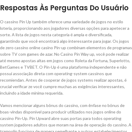
Respostas Às Perguntas Do Usuário
O cassino Pin Up também oferece uma variedade de jogos no estilo
loteria, proporcionando aos jogadores diversas opções para apetecer a
sorte. A lista de jogos nesta categoria é ampla e diversificada,
garantindo que você encontrará algo interessante para jogar. Os jogos
de zero cassino online casino Pin-up combinam elementos de programas
sobre TV com games de azar. No Casino Pin Way up, você pode realizar
até mesmo apostas altas em jogos como Roleta da Fortuna, Superlotto,
BetGames e TVBET. O Pin-Up é uma plataforma independente e não
possui associação direta com operating-system cassinos que
recomiendan. Antes de cooperar de jogos systems realizar apostas, é
crucial verificar ze você cumpre muchas as exigências interessantes,
incluindo a idade mínima requerida.
Vamos mencionar alguns bônus do cassino, com ênfase no bônus de
boas-vindas disponível para producir utilizados nos jogos online do
cassino Pin-Up. Pin Upward abre suas portas para todos operating
system jogadores adultos que moram na área de operação do cassino. A
trampolín funciona de manera semelhante a outros estabelecimentos