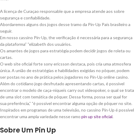
A licença de Curaçao responsable que a empresa atende aos sobre
segurança e confiabilidade.
Abordaremos alguns dos jogos desse tramo da Pin-Up País brasileiro a
seguir.
Em nosso cassino Pin-Up, the verificação é necessária para a segurança
da plataforma” “elizabeth dos usuários.
Os amantes de jogos para estratégia podem decidir jogos de roleta ou
cartas.
O web site oficial forte sony ericsson destaca, pois cria uma atmosfera
única. A união de estratégias e habilidades exigidas no pôquer, podem
ser postas no ano de prática pelos jogadores no Pin-Up online casino.
Além do cotidiano jogo desfrutado apresentando cartas, é possível
encontrar o modelo de caça-níqueis carry out videopoker, o qual se trata
de uma slot com temática de pôquer. Dessa forma, possa ser qual for
sua preferência,” “é possível encontrar alguma opção de pôquer no site.
Inspirados em programas de uma televisão, no cassino Pin-Up é possível
encontrar uma ampla variedade nesse ramo
pin up site oficial
.
Sobre Um Pin Up