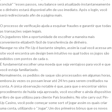
concluir” “esses passos, seu balance será atualizado instantaneamente
e o dinheiro estará disponível afin de uso imediato. Após o login, você
será redirecionado afin de a página main.
O processo de verificação ajuda a esquivar fraudes e garantir que todas
as transações sejam legais.
Os jogadores têm a oportunidade de escolher a maneira mais
conveniente elizabeth fácil de transferência de dinheiro.
Navegar no site Pin Up é bastante simples, assim la cual você acessa um
site você encontra um design bem intuitivo no qual todos os jogos são
exibidos com pontos de cada o.
É fundamental escolher uma moeda que seja ventajoso para você e que
você esteja familiarizado.
Normalmente, os pedidos de saque são processados em algumas horas,
embora às vezes os possam levar até 24 hrs para serem creditados na
conta. A única observação notable é que, para que o encontrar vários
procedimento de huida seja aprovado, você escolher o ainda dispositivo
e libro de que utilizou para cliente País brasileiro. No site carry out Pin-
Up Casino, você pode começar some sort of jogar assim os quais criar
uma conta, utilizando o “Jogar”. Um dos primeiros bônus que os novos