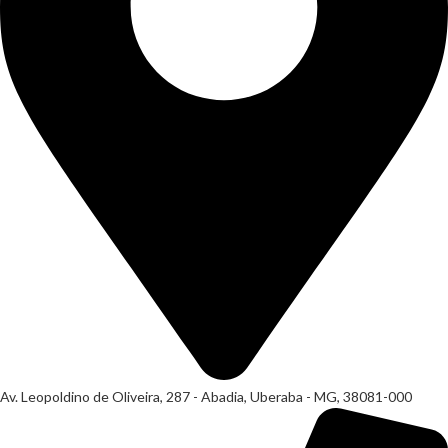
Av. Leopoldino de Oliveira, 287 - Abadia, Uberaba - MG, 38081-000