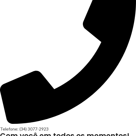
Telefone: (34) 3077-2923
Com você em todos os momentos!