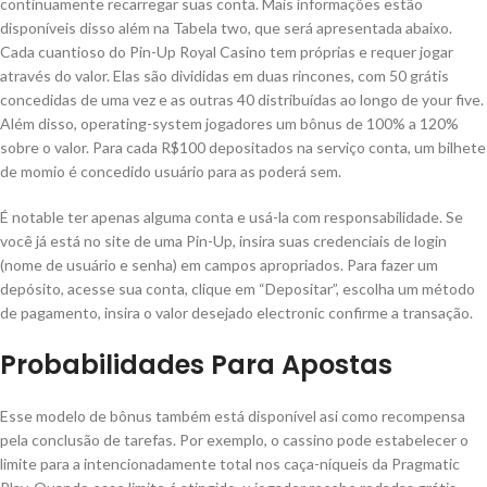
continuamente recarregar suas conta. Mais informações estão
disponíveis disso além na Tabela two, que será apresentada abaixo.
Cada cuantioso do Pin-Up Royal Casino tem próprias e requer jogar
através do valor. Elas são divididas em duas rincones, com 50 grátis
concedidas de uma vez e as outras 40 distribuídas ao longo de your five.
Além disso, operating-system jogadores um bônus de 100% a 120%
sobre o valor. Para cada R$100 depositados na serviço conta, um bilhete
de momio é concedido usuário para as poderá sem.
É notable ter apenas alguma conta e usá-la com responsabilidade. Se
você já está no site de uma Pin-Up, insira suas credenciais de login
(nome de usuário e senha) em campos apropriados. Para fazer um
depósito, acesse sua conta, clique em “Depositar”, escolha um método
de pagamento, insira o valor desejado electronic confirme a transação.
Probabilidades Para Apostas
Esse modelo de bônus também está disponível asi como recompensa
pela conclusão de tarefas. Por exemplo, o cassino pode estabelecer o
limite para a intencionadamente total nos caça-níqueis da Pragmatic