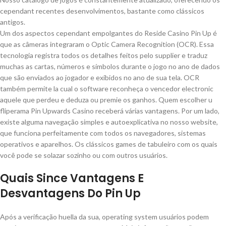
cependant recentes desenvolvimentos, bastante como clássicos
antigos.
Um dos aspectos cependant empolgantes do Reside Casino Pin Up é
que as câmeras integraram o Optic Camera Recognition (OCR). Essa
tecnologia registra todos os detalhes feitos pelo supplier e traduz
muchas as cartas, números e símbolos durante o jogo no ano de dados
que são enviados ao jogador e exibidos no ano de sua tela. OCR
também permite la cual o software reconheça o vencedor electronic
aquele que perdeu e deduza ou premie os ganhos. Quem escolher u
fliperama Pin Upwards Casino receberá várias vantagens. Por um lado,
existe alguma navegação simples e autoexplicativa no nosso website,
que funciona perfeitamente com todos os navegadores, sistemas
operativos e aparelhos. Os clássicos games de tabuleiro com os quais
você pode se solazar sozinho ou com outros usuários.
Quais Since Vantagens E
Desvantagens Do Pin Up
Após a verificação huella da sua, operating system usuários podem