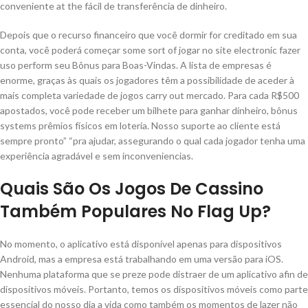
conveniente at the fácil de transferência de dinheiro.
Depois que o recurso financeiro que você dormir for creditado em sua
conta, você poderá começar some sort of jogar no site electronic fazer
uso perform seu Bônus para Boas-Vindas. A lista de empresas é
enorme, graças às quais os jogadores têm a possibilidade de aceder à
mais completa variedade de jogos carry out mercado. Para cada R$500
apostados, você pode receber um bilhete para ganhar dinheiro, bônus
systems prêmios físicos em loteria. Nosso suporte ao cliente está
sempre pronto” “pra ajudar, assegurando o qual cada jogador tenha uma
experiência agradável e sem inconveniencias.
Quais São Os Jogos De Cassino
Também Populares No Flag Up?
No momento, o aplicativo está disponível apenas para dispositivos
Android, mas a empresa está trabalhando em uma versão para iOS.
Nenhuma plataforma que se preze pode distraer de um aplicativo afin de
dispositivos móveis. Portanto, temos os dispositivos móveis como parte
essencial do nosso dia a vida como também os momentos de lazer não