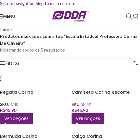
Skip to navigation
Skip to main content
MENU
Início
/
Produtos marcados com a tag “Escola Estadual Professora Corina
De Oliveira”
Mostrando todos os 5 resultados
Filtros
Regata Corina
Camiseta Corina Recorte
SKU:
8740
SKU:
58381
R$
45,90
R$
45,90
VER OPÇÕES
VER OPÇÕES
Bermuda Corina
Calça Corina