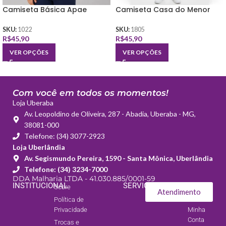
Camiseta Básica Apae
Camiseta Casa do Menor
SKU:
1022
SKU:
1805
R$
45,90
R$
45,90
VER OPÇÕES
VER OPÇÕES
Com você em todos os momentos!
Loja Uberaba
Av. Leopoldino de Oliveira, 287 - Abadia, Uberaba - MG,
38081-000
Telefone: (34) 3077-2923
Loja Uberlândia
Av. Segismundo Pereira, 1590 - Santa Mônica, Uberlândia
Telefone: (34) 3234-7000
DDA Malharia LTDA - 41.030.885/0001-59
INSTITUCIONAL
SERVIÇOS
Sobre
Meus
Atendimento
Pedidos
Política de
Privacidade
Minha
Conta
Trocas e