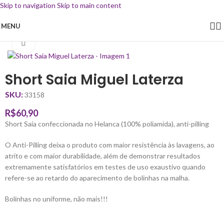
Skip to navigation
Skip to main content
MENU
Início
/
Uniforme Escolar
/
Short Saia
Clique para ampliar
Short Saia Miguel Laterza
SKU:
33158
R$
60,90
Short Saia confeccionada no Helanca (100% poliamida), anti-pilling
O Anti-Pilling deixa o produto com maior resistência às lavagens, ao
atrito e com maior durabilidade, além de demonstrar resultados
extremamente satisfatórios em testes de uso exaustivo quando
refere-se ao retardo do aparecimento de bolinhas na malha.
Bolinhas no uniforme, não mais!!!