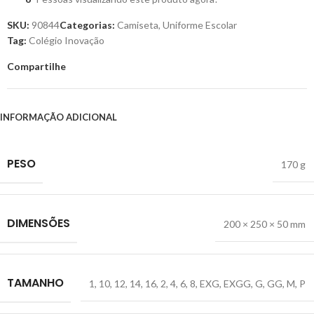
SKU:
90844
Categorias:
Camiseta
,
Uniforme Escolar
Tag:
Colégio Inovação
Compartilhe
INFORMAÇÃO ADICIONAL
PESO
170 g
DIMENSÕES
200 × 250 × 50 mm
TAMANHO
1
,
10
,
12
,
14
,
16
,
2
,
4
,
6
,
8
,
EXG
,
EXGG
,
G
,
GG
,
M
,
P