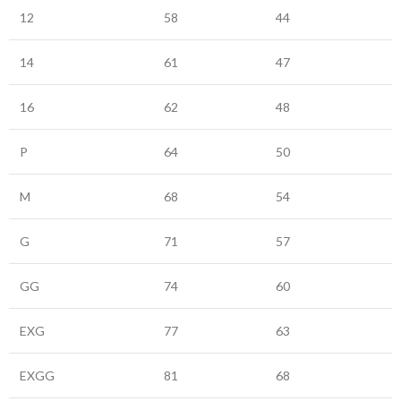
12
58
44
14
61
47
16
62
48
P
64
50
M
68
54
G
71
57
GG
74
60
EXG
77
63
EXGG
81
68