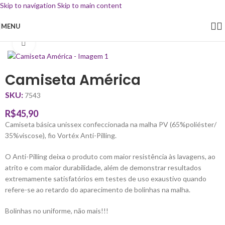
Skip to navigation
Skip to main content
MENU
Início
/
Uniforme Escolar
/
Camiseta
Clique para ampliar
Camiseta América
SKU:
7543
R$
45,90
Camiseta básica unissex confeccionada na malha PV (65%poliéster/
35%viscose), fio Vortéx Anti-Pilling.
O Anti-Pilling deixa o produto com maior resistência às lavagens, ao
atrito e com maior durabilidade, além de demonstrar resultados
extremamente satisfatórios em testes de uso exaustivo quando
refere-se ao retardo do aparecimento de bolinhas na malha.
Bolinhas no uniforme, não mais!!!