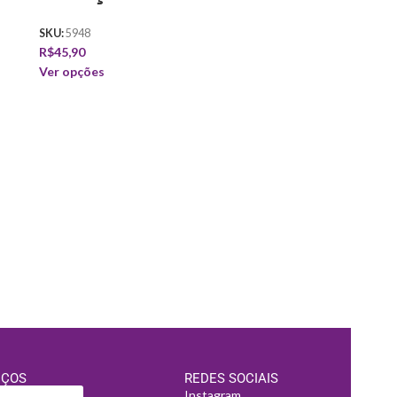
SKU:
5948
R$
45,90
Ver opções
Regata 
Praga
SKU:
7016
R$
45,90
Ver opções
IÇOS
REDES SOCIAIS
Instagram