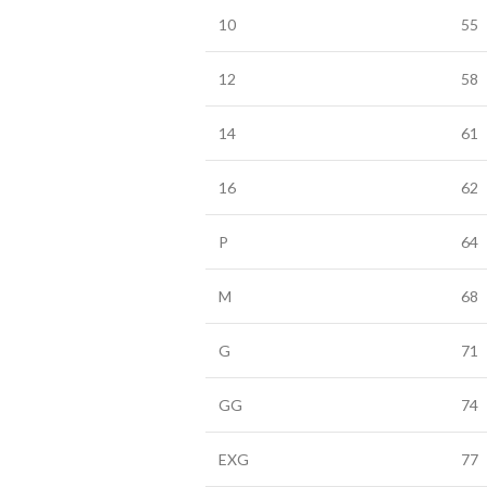
10
55
12
58
14
61
16
62
P
64
M
68
G
71
GG
74
EXG
77