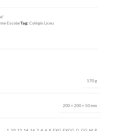
a!
rme Escolar
Tag:
Colégio Liceu
170 g
200 × 200 × 50 mm
1
,
10
,
12
,
14
,
16
,
2
,
4
,
6
,
8
,
EXG
,
EXGG
,
G
,
GG
,
M
,
P