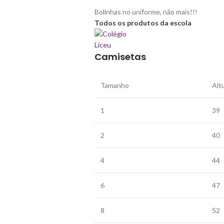
Bolinhas no uniforme, não mais!!!
Todos os produtos da escola
Camisetas
Tamanho
Alt
1
39
2
40
4
44
6
47
8
52