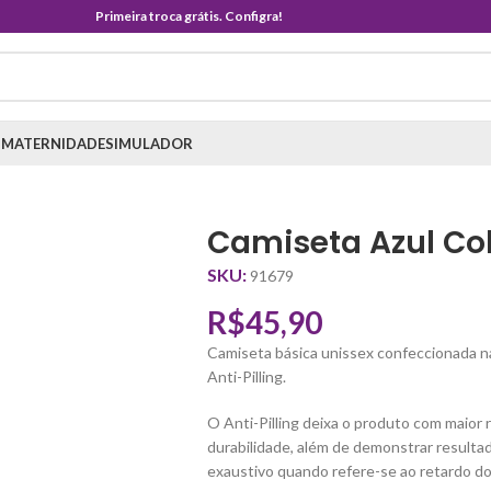
Primeira troca grátis. Configra!
 MATERNIDADE
SIMULADOR
Camiseta Azul Col
SKU:
91679
R$
45,90
Camiseta básica unissex confeccionada n
Anti-Pilling.
O Anti-Pilling deixa o produto com maior r
durabilidade, além de demonstrar result
exaustivo quando refere-se ao retardo do