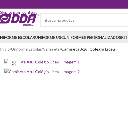
Skip to navigation
Skip to main content
NIFORME ESCOLAR
UNIFORME USC
UNIFORMES PERSONALIZADOS
KIT
Início
/
Uniforme Escolar
/
Camiseta
/
Camiseta Azul Colégio Liceu
Clique para ampliar