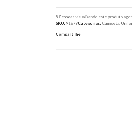
8
Pessoas visualizando este produto agor
SKU:
91679
Categorias:
Camiseta
,
Unifo
Compartilhe