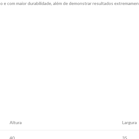
trito e com maior durabilidade, além de demonstrar resultados extremame
Altura
Largura
40
35