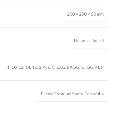
200 × 250 × 50 mm
Helanca
,
Tactel
1
,
10
,
12
,
14
,
16
,
2
,
4
,
6
,
8
,
EXG
,
EXGG
,
G
,
GG
,
M
,
P
Escola Estadual Santa Terezinha