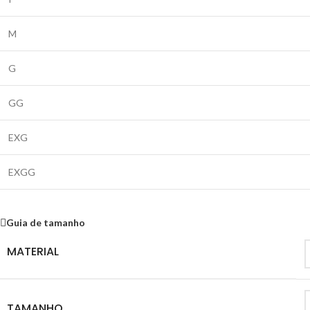
M
G
GG
EXG
EXGG
Guia de tamanho
MATERIAL
TAMANHO