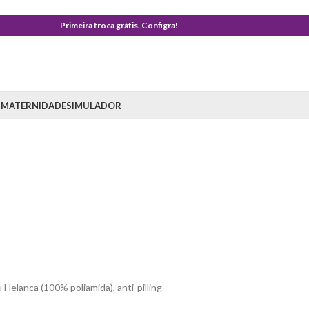
Primeira troca grátis. Configra!
 MATERNIDADE
SIMULADOR
a
Helanca (100% poliamida), anti-pilling