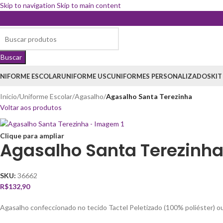
Skip to navigation
Skip to main content
Buscar
NIFORME ESCOLAR
UNIFORME USC
UNIFORMES PERSONALIZADOS
KIT
Início
/
Uniforme Escolar
/
Agasalho
/
Agasalho Santa Terezinha
Voltar aos produtos
Clique para ampliar
Agasalho Santa Terezinh
SKU:
36662
R$
132,90
Agasalho confeccionado no tecido Tactel Peletizado (100% poliéster) ou 